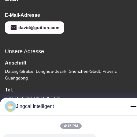
E-Mail-Adresse
david@guition.com
Unsere Adresse
Anschrift
Dalang-Straße, Longhua-Bezirk, Shenzhen-Stadt, Provinz
Guangdong
Tel.
18665866730-18665866730
Jingcai Intelligent
4:16 PM
Datenschutzrichtlinie
|
Sitemap