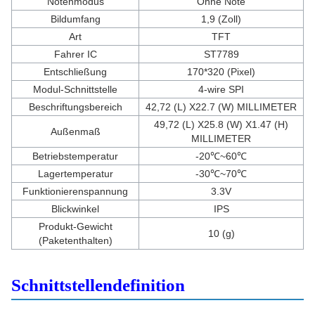
Notenmodus
Ohne Note
Bildumfang
1,9 (Zoll)
Art
TFT
Fahrer IC
ST7789
Entschließung
170*320 (Pixel)
Modul-Schnittstelle
4-wire SPI
Beschriftungsbereich
42,72 (L) X22.7 (W) MILLIMETER
49,72 (L) X25.8 (W) X1.47 (H)
Außenmaß
MILLIMETER
Betriebstemperatur
-20℃~60℃
Lagertemperatur
-30℃~70℃
Funktionierenspannung
3.3V
Blickwinkel
IPS
Produkt-Gewicht
10 (g)
(Paketenthalten)
Schnittstellendefinition