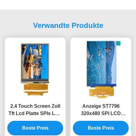
Verwandte Produkte
2,4 Touch Screen Zoll
Anzeige ST7796
Tft Lcd Platte SPIs LCD
320x480 SPI LCD
TFT Modul-240x320
Bildschirm 3,5 Zoll Spi
ILI9341V Tft Lcd Modul
Beste Preis
Tft Lcd TFT LCD
Beste Preis