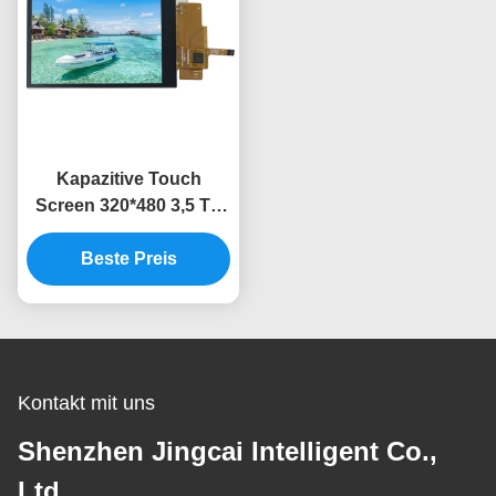
Kapazitive Touch
Screen 320*480 3,5 Tft
Lcd der Noten-Ili9488
Anzeige SPI
Beste Preis
Kontakt mit uns
Shenzhen Jingcai Intelligent Co.,
Ltd.