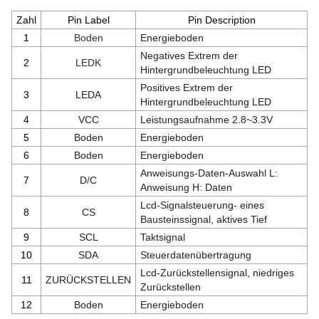
Zahl
Pin Label
Pin Description
1
Boden
Energieboden
Negatives Extrem der
2
LEDK
Hintergrundbeleuchtung LED
Positives Extrem der
3
LEDA
Hintergrundbeleuchtung LED
4
VCC
Leistungsaufnahme 2.8~3.3V
5
Boden
Energieboden
6
Boden
Energieboden
Anweisungs-Daten-Auswahl L:
7
D/C
Anweisung H: Daten
Lcd-Signalsteuerung- eines
8
CS
Bausteinssignal, aktives Tief
9
SCL
Taktsignal
10
SDA
Steuerdatenübertragung
Lcd-Zurückstellensignal, niedriges
11
ZURÜCKSTELLEN
Zurückstellen
12
Boden
Energieboden