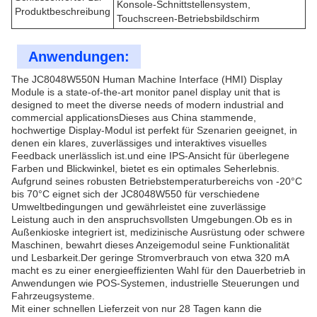
Konsole-Schnittstellensystem,
Produktbeschreibung
Touchscreen-Betriebsbildschirm
Anwendungen:
The JC8048W550N Human Machine Interface (HMI) Display
Module is a state-of-the-art monitor panel display unit that is
designed to meet the diverse needs of modern industrial and
commercial applicationsDieses aus China stammende,
hochwertige Display-Modul ist perfekt für Szenarien geeignet, in
denen ein klares, zuverlässiges und interaktives visuelles
Feedback unerlässlich ist.und eine IPS-Ansicht für überlegene
Farben und Blickwinkel, bietet es ein optimales Seherlebnis.
Aufgrund seines robusten Betriebstemperaturbereichs von -20°C
bis 70°C eignet sich der JC8048W550 für verschiedene
Umweltbedingungen und gewährleistet eine zuverlässige
Leistung auch in den anspruchsvollsten Umgebungen.Ob es in
Außenkioske integriert ist, medizinische Ausrüstung oder schwere
Maschinen, bewahrt dieses Anzeigemodul seine Funktionalität
und Lesbarkeit.Der geringe Stromverbrauch von etwa 320 mA
macht es zu einer energieeffizienten Wahl für den Dauerbetrieb in
Anwendungen wie POS-Systemen, industrielle Steuerungen und
Fahrzeugsysteme.
Mit einer schnellen Lieferzeit von nur 28 Tagen kann die