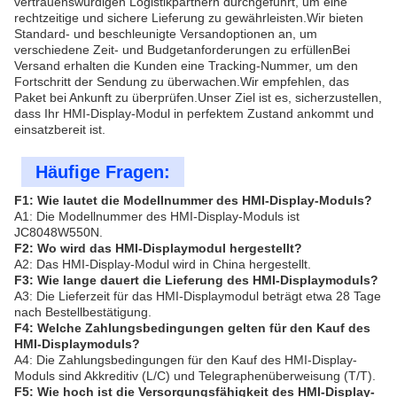
vertrauenswürdigen Logistikpartnern durchgeführt, um eine
rechtzeitige und sichere Lieferung zu gewährleisten.Wir bieten
Standard- und beschleunigte Versandoptionen an, um
verschiedene Zeit- und Budgetanforderungen zu erfüllenBei
Versand erhalten die Kunden eine Tracking-Nummer, um den
Fortschritt der Sendung zu überwachen.Wir empfehlen, das
Paket bei Ankunft zu überprüfen.Unser Ziel ist es, sicherzustellen,
dass Ihr HMI-Display-Modul in perfektem Zustand ankommt und
einsatzbereit ist.
Häufige Fragen:
F1: Wie lautet die Modellnummer des HMI-Display-Moduls?
A1: Die Modellnummer des HMI-Display-Moduls ist
JC8048W550N.
F2: Wo wird das HMI-Displaymodul hergestellt?
A2: Das HMI-Display-Modul wird in China hergestellt.
F3: Wie lange dauert die Lieferung des HMI-Displaymoduls?
A3: Die Lieferzeit für das HMI-Displaymodul beträgt etwa 28 Tage
nach Bestellbestätigung.
F4: Welche Zahlungsbedingungen gelten für den Kauf des
HMI-Displaymoduls?
A4: Die Zahlungsbedingungen für den Kauf des HMI-Display-
Moduls sind Akkreditiv (L/C) und Telegraphenüberweisung (T/T).
F5: Wie hoch ist die Versorgungsfähigkeit des HMI-Display-