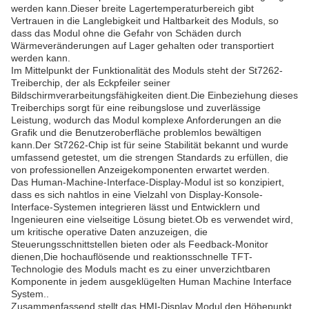
werden kann.Dieser breite Lagertemperaturbereich gibt
Vertrauen in die Langlebigkeit und Haltbarkeit des Moduls, so
dass das Modul ohne die Gefahr von Schäden durch
Wärmeveränderungen auf Lager gehalten oder transportiert
werden kann.
Im Mittelpunkt der Funktionalität des Moduls steht der St7262-
Treiberchip, der als Eckpfeiler seiner
Bildschirmverarbeitungsfähigkeiten dient.Die Einbeziehung dieses
Treiberchips sorgt für eine reibungslose und zuverlässige
Leistung, wodurch das Modul komplexe Anforderungen an die
Grafik und die Benutzeroberfläche problemlos bewältigen
kann.Der St7262-Chip ist für seine Stabilität bekannt und wurde
umfassend getestet, um die strengen Standards zu erfüllen, die
von professionellen Anzeigekomponenten erwartet werden.
Das Human-Machine-Interface-Display-Modul ist so konzipiert,
dass es sich nahtlos in eine Vielzahl von Display-Konsole-
Interface-Systemen integrieren lässt und Entwicklern und
Ingenieuren eine vielseitige Lösung bietet.Ob es verwendet wird,
um kritische operative Daten anzuzeigen, die
Steuerungsschnittstellen bieten oder als Feedback-Monitor
dienen,Die hochauflösende und reaktionsschnelle TFT-
Technologie des Moduls macht es zu einer unverzichtbaren
Komponente in jedem ausgeklügelten Human Machine Interface
System..
Zusammenfassend stellt das HMI-Display Modul den Höhepunkt