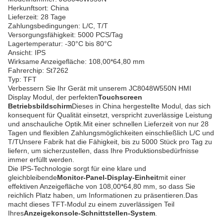
Herkunftsort: China
Lieferzeit: 28 Tage
Zahlungsbedingungen: L/C, T/T
Versorgungsfähigkeit: 5000 PCS/Tag
Lagertemperatur: -30°C bis 80°C
Ansicht: IPS
Wirksame Anzeigefläche: 108,00*64,80 mm
Fahrerchip: St7262
Typ: TFT
Verbessern Sie Ihr Gerät mit unserem JC8048W550N HMI
Display Modul, der perfekten
Touchscreen
Betriebsbildschirm
Dieses in China hergestellte Modul, das sich
konsequent für Qualität einsetzt, verspricht zuverlässige Leistung
und anschauliche Optik.Mit einer schnellen Lieferzeit von nur 28
Tagen und flexiblen Zahlungsmöglichkeiten einschließlich L/C und
T/TUnsere Fabrik hat die Fähigkeit, bis zu 5000 Stück pro Tag zu
liefern, um sicherzustellen, dass Ihre Produktionsbedürfnisse
immer erfüllt werden.
Die IPS-Technologie sorgt für eine klare und
gleichbleibende
Monitor-Panel-Display-Einheit
mit einer
effektiven Anzeigefläche von 108,00*64,80 mm, so dass Sie
reichlich Platz haben, um Informationen zu präsentieren.Das
macht dieses TFT-Modul zu einem zuverlässigen Teil
Ihres
Anzeigekonsole-Schnittstellen-System
.