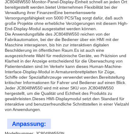
JC8048W550 Monitor-Panel-Display-Einheit schnell an jeden Ort
bereitgestellt werden.bietet Unternehmen Flexibilität bei der
Verwaltung ihrer FinanzenEine bemerkenswerte
Versorgungsfähigkeit von 5000 PCS/Tag sorgt dafür, daß auch
große Projekte ohne erhebliche Verzögerungen mit diesem High-
End-Display-Modul ausgestattet werden können.
Die Anwendungsfälle des JC8048W550 reichen von der
Fabrikautomation, bei der die Bediener über ein HMI mit der
Maschine interagieren, bis hin zur interaktiven digitalen
Beschilderung im öffentlichen Raum.Es ist auch eine
ausgezeichnete Wahl für medizinische Geräte, wo Präzision und
Klarheit in der Anzeige entscheidend für die Überwachung von
Patientendaten sind.Im Verkehr kann dieses Human-Machine-
Interface-Display-Modul in Armaturenbrettplatten für Züge,
Schiffe oder Spezialfahrzeuge verwendet werden.Bereitstellung
kritischer Informationen für Fahrer und Bediener auf einen Blick.
Jeder JC8048W550 wird mit einer SKU von JC8048W550
hergestellt, um die Qualität und Echtheit des Produkts zu
gewährleisten.Dieses HMI-Displaymodul setzt den Standard für
interaktive und benutzerfreundliche Schnittstellen in einer Vielzahl
von Anwendungen.
Anpassung:
Modellnummer: JC8048W550N