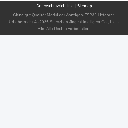
Datenschutzrichtlinie
|
Sitemap
China gut Qualität Modul der Anzeigen-ESP32 Lieferant.
Urheberrecht © -2026 Shenzhen Jingcai Intelligent Co., Ltd. -
Alle. Alle Rechte vorbehalten.