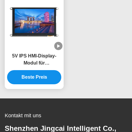
5V IPS HMI-Display-
Modul für
Industrieanwendungen
-30 bis 80 °C
Beste Preis
Kontakt mit uns
Shenzhen Jingcai Intelligent Co.,