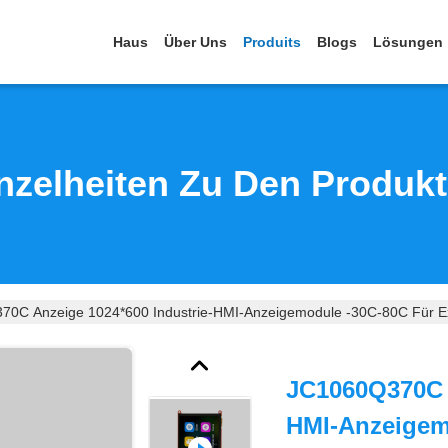
Haus
Über Uns
Produits
Blogs
Lösungen
nzelheiten Zu Den Produk
0C Anzeige 1024*600 Industrie-HMI-Anzeigemodule -30C-80C Für E
JC1060Q370C A
HMI-Anzeigem