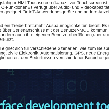
sfähiger HMI-Touchscreen (kapazitiver Touchscreen ist
-FunktionenEs verfügt über Audio- und Videokapazitäten
gen,geeignet für IoT-Anwendungsgeräte und andere Anze
 ein Treiberbrett.mehr Ausbaumöglichkeiten bietet. Es u
 über Serienanschluss mit der Benutzer-MCU kommunizie
ondern auch ihre eigenen Benutzeroberflächen,aber auch
erkürzt.
gnet sich für verschiedene Szenarien, wie zum Beispi
gung, zivile Elektronik, Automatisierung, GPS, neue En
möglichen es, den Bedürfnissen verschiedener Bereiche 