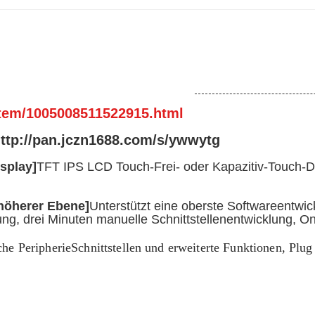
item/1005008511522915.html
http://pan.jczn1688.com/s/ywwytg
splay]
TFT IPS LCD Touch-Frei- oder Kapazitiv-Touch-D
 höherer Ebene]
Unterstützt eine oberste Softwareentwi
g, drei Minuten manuelle Schnittstellenentwicklung, Onl
che Peripherie­Schnittstellen und erweiterte Funktionen, Plu