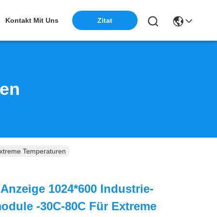
Zitat
Kontakt Mit Uns
ten
xtreme Temperaturen
nzeige 1024*600 Industrie-
odule -30C-80C Für Extreme