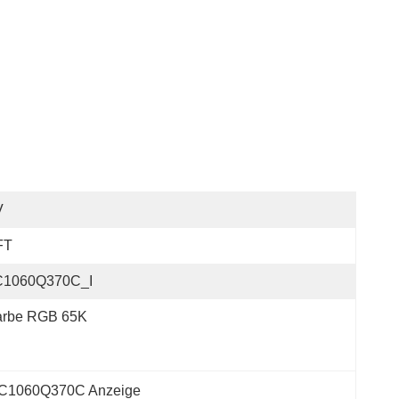
V
FT
C1060Q370C_I
arbe RGB 65K
C1060Q370C Anzeige