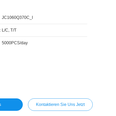
JC1060Q370C_I
:
L/C, T/T
5000PCS/day
s
Kontaktieren Sie Uns Jetzt