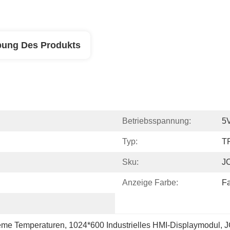
bung Des Produkts
Betriebsspannung:
5
Typ:
T
Sku:
J
Anzeige Farbe:
F
reme Temperaturen
, 
1024*600 Industrielles HMI-Displaymodul
, 
J