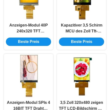
Anzeigen-Modul 40P
Kapazitiver 3,5 Schirm
240x320 TFT
MCU des Zoll Tft-
widerstrebende Note
Farbbildschirm-
Beste Preis
Beste Preis
ST7789 3,2 Zoll Tft Lcd
Anzeigeschirm-Modul-
40P TFT LCD
Anzeigen-Modul SPIs 4
3,5 Zoll 320x480 zeigen
16BIT TFT Draht
TFT LCD-Bildschirm Spi