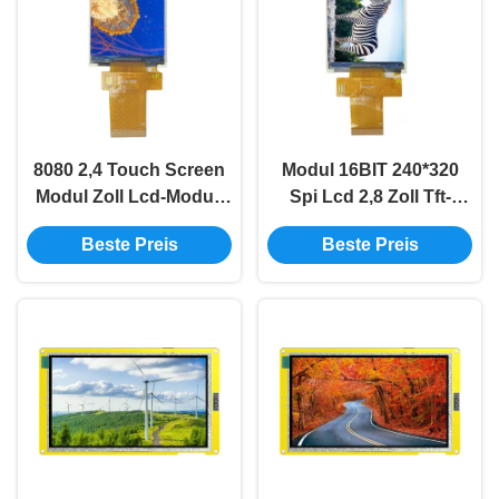
8080 2,4 Touch Screen
Modul 16BIT 240*320
Modul Zoll Lcd-Modul-
Spi Lcd 2,8 Zoll Tft-
240x320 für Draht
Noten-Anzeigen-Modul
Beste Preis
Beste Preis
Arduino 16BIT SPI 4
für Arduino Wide
Viewing Angle