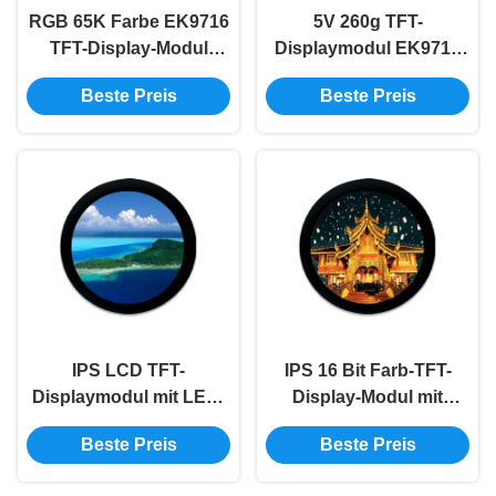
RGB 65K Farbe EK9716
5V 260g TFT-
TFT-Display-Modul
Displaymodul EK9716
-30°C~80°C
Treiberchip RGB 65K
Beste Preis
Beste Preis
Speichertemperatur 5V
Farbbreite -20.C -70.C
Betriebsspannung
Betriebstemperatur
IPS LCD TFT-
IPS 16 Bit Farb-TFT-
Displaymodul mit LED-
Display-Modul mit
Hintergrundbeleuchtung
GC9A01 Treiberchip
Beste Preis
Beste Preis
für professionelle
LED-
Anwendungen
Hintergrundbeleuchtung