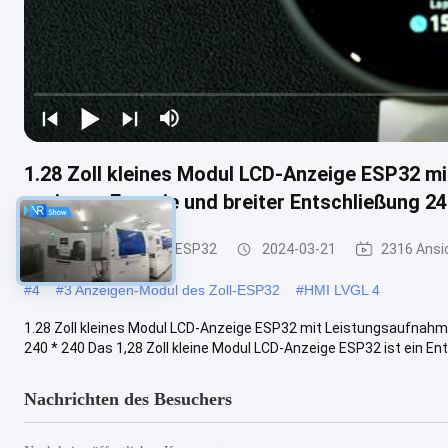
1.28 Zoll kleines Modul LCD-Anzeige ESP32 
geringen Energie und breiter Entschließung 24
Modul der Anzeigen-ESP32
2024-03-21
2316 Ansi
#
4
#
3 Anzeigen-Modul des Zoll-ESP32
#
HMI LVGL 4
1.28 Zoll kleines Modul LCD-Anzeige ESP32 mit Leistungsaufnahm
240 * 240 Das 1,28 Zoll kleine Modul LCD-Anzeige ESP32 ist ein Ent
Nachrichten des Besuchers