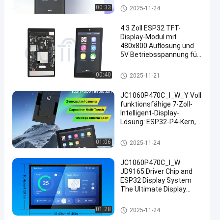
Modul der Anzeigen-ESP32
00:33
2025-11-24
4.3 Zoll ESP32 TFT-
Display-Modul mit
480x800 Auflösung und
5V Betriebsspannung für
hochwertige Bilder
Modul der Anzeigen-ESP32
00:40
2025-11-21
JC1060P470C_I_W_Y Voll
funktionsfähige 7-Zoll-
Intelligent-Display-
Lösung: ESP32-P4-Kern,
integrierter Touchscreen
und Kamera, sofort
Modul der Anzeigen-ESP32
01:06
2025-11-24
einsatzbereit für die
Entwicklung
JC1060P470C_I_W
JD9165 Driver Chip and
ESP32 Display System
The Ultimate Display
Solution for Your
Business Needs
Modul der Anzeigen-ESP32
01:28
2025-11-24
industrial grade tft liquid