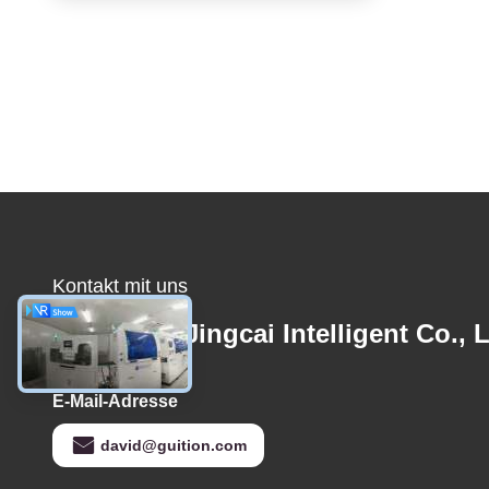
Kontakt mit uns
Shenzhen Jingcai Intelligent Co., L
E-Mail-Adresse
david@guition.com