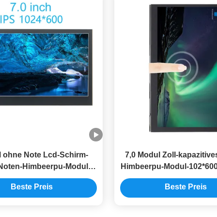
ll ohne Note Lcd-Schirm-
7,0 Modul Zoll-kapazitive
Noten-Himbeerpu-Modul-
Himbeerpu-Modul-102*600
800x480 MIPI multi
LCD
Beste Preis
Beste Preis