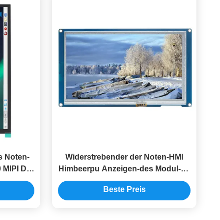
s Noten-
Widerstrebender der Noten-HMI
 MIPI DSI
Himbeerpu Anzeigen-des Modul-5V
800x480 7 Zoll-Touch Screen
Beste Preis