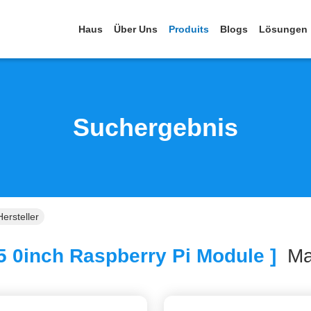
Haus
Über Uns
Produits
Blogs
Lösungen
Suchergebnis
ersteller
5 0inch Raspberry Pi Module ]
Ma