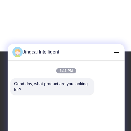
Jingcai Intelligent
6:11 PM
Unsere Adresse
Good day, what product are you looking 
Anschrift
for?
Dalang-Straße, Longhua-Bezirk, Shenzhen-Stadt,
Provinz Guangdong
Tel.
18665866730-18665866730