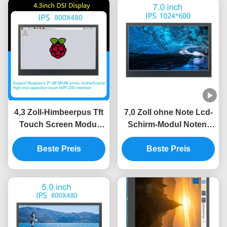
4,3 Zoll-Himbeerpus Tft
7,0 Zoll ohne Note Lcd-
Touch Screen Modul
Schirm-Modul Noten-
des Anzeigen-Modul-
Himbeerpu-Modul-
800x480 MIPI
Beste Preis
800x480 MIPI multi
Beste Preis
kapazitives