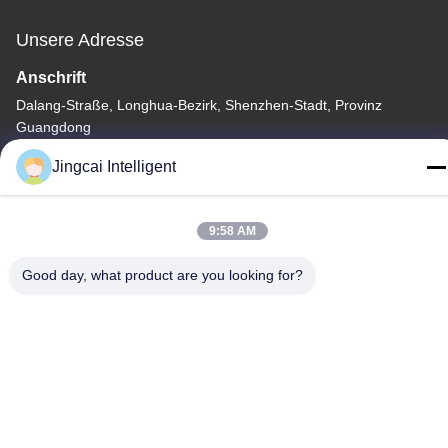
Unsere Adresse
Anschrift
Dalang-Straße, Longhua-Bezirk, Shenzhen-Stadt, Provinz
Guangdong
Tel.
Jingcai Intelligent
18665866730-18665866730
9:58 AM
Good day, what product are you looking for?
Datenschutzrichtlinie
|
Sitemap
China gut Qualität Modul der Anzeigen-ESP32 Lieferant.
Urheberrecht © -2026 Shenzhen Jingcai Intelligent Co., Ltd. -
Alle. Alle Rechte vorbehalten.