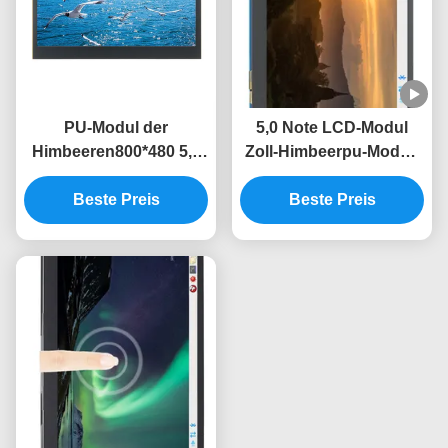
PU-Modul der
5,0 Note LCD-Modul
Himbeeren800*480 5,0
Zoll-Himbeerpu-Modul-
Lcd-Anzeigen-Modul
800*480 MIPI IPS TFT
Note Zoll IPS TFT DSI
Beste Preis
Beste Preis
DSI multi
multi