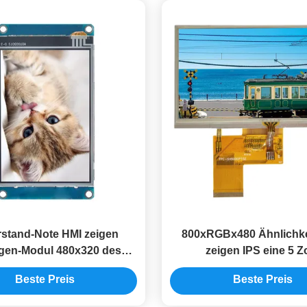
stand-Note HMI zeigen
800xRGBx480 Ähnlichk
gen-Modul 480x320 des
zeigen IPS eine 5 Zo
ul-8MB 3,5 Lcd Tft an
widerstrebende Not
Beste Preis
Beste Preis
Bildschirmanzeige 800