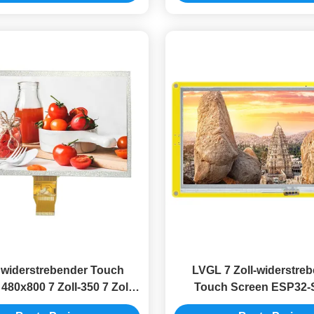
r widerstrebender Touch
LVGL 7 Zoll-widerstre
480x800 7 Zoll-350 7 Zoll
Touch Screen ESP32-
zeigen-Modul 50PIN RGB
PSRAM Tft Lcd Anzeige