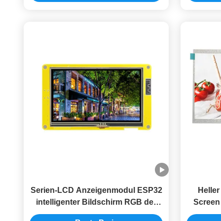
Serien-LCD Anzeigenmodul ESP32
Helle
intelligenter Bildschirm RGB der
Screen 
widerstrebenden Note von 4,3 Zoll
Tft-An