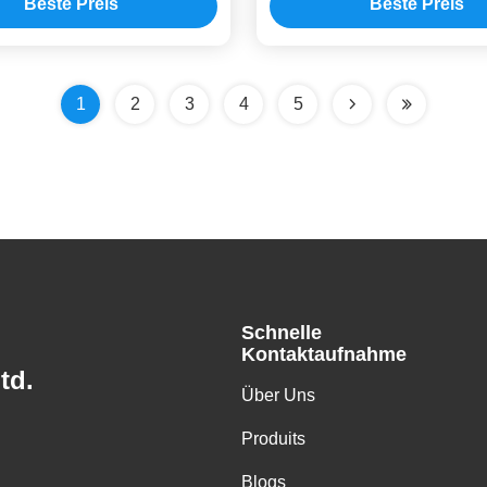
Beste Preis
Beste Preis
1
2
3
4
5
Schnelle
Kontaktaufnahme
td.
Über Uns
Produits
Blogs